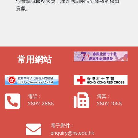
頒發摯誠服務大獎，謹此感謝兩位對學校的傑出
貢獻。
常用網站
電話 :
傳真 :
2892 2885
2802 1055
電子郵件 :
enquiry@hs.edu.hk