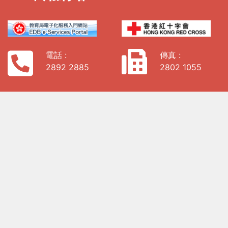
電話 :
傳真 :
2892 2885
2802 1055
電子郵件 :
enquiry@hs.edu.hk
地址:
香港西九龍海庭道19號9樓907室
私隱政策
「全校園
健康計
劃」參與
學校