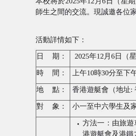
本校將於
2025
年
12
月
6
日（星期
師生之間的交流。現誠邀各位
活動
詳情如下
：
日
期：
2025
年
12
月
6
日（
時
間：
上午
10
時
30
分至下
地
點：
香港遊艇會（地址:
對
象：
小一至中六學生及
方法一：由旅遊
港遊艇會及港鐵