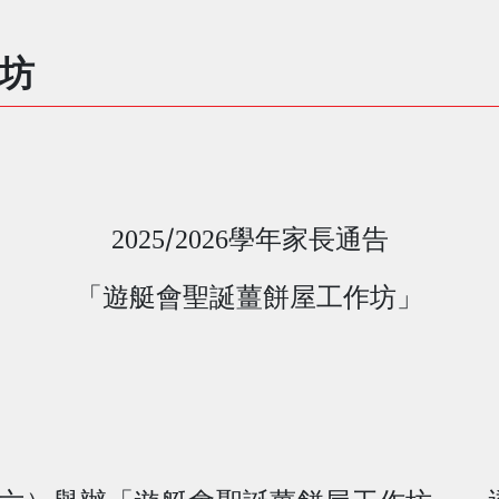
坊
/
2025
2026
學年家長通告
「遊艇會聖誕薑餅屋工作坊」