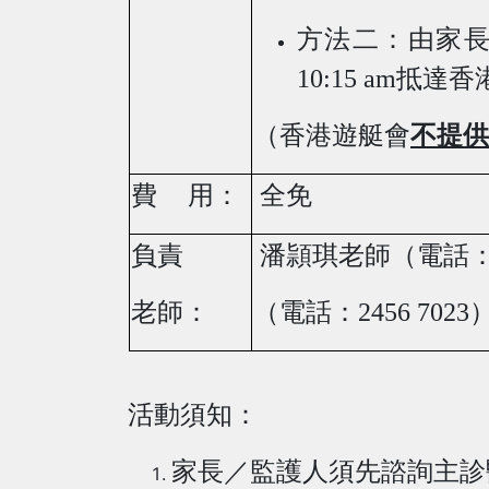
方法二：由家
10:15 am
抵達香
（香港遊艇會
不提供
費
用：
全免
負責
潘頴琪老師（電話
老師：
（電話：
2456 7023
活動須知：
家長／監護人須先
諮
詢主診