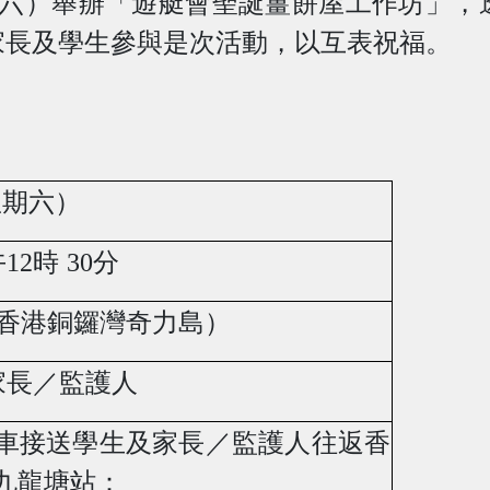
六）舉辦「遊艇會聖誕薑餅屋工作坊」，
家長及學生參與是次活動，以互表祝福。
星期六）
午
12
時
30
分
 香港銅鑼灣奇力島）
家長／監護人
車接送學生及家長／監護人往返香
九龍塘站：