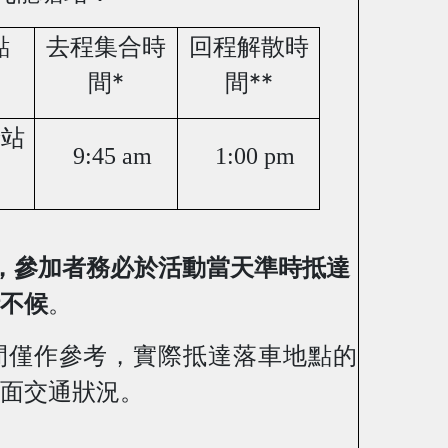
點
去程集合時
回程解散時
*
**
間
間
塘站
9:45 am
1:00 pm
，
參加者務必於活動當天準時抵達
不候
。
間僅作參考，實際抵達落車地點的
面交通狀況。