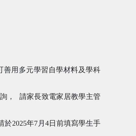
可善用多元學習自學材料及學科
查詢，
請家長致電家居教學主管
請於
2025
年
7
月
4
日前填寫學生手