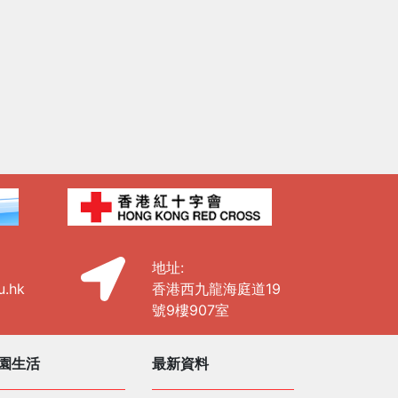
地址:
u.hk
香港西九龍海庭道19
號9樓907室
園生活
最新資料