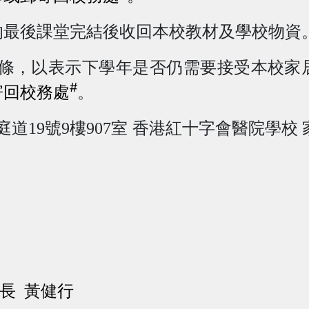
的最後課堂完結後收回本校教材及學校物資
條，以表示下學年是否仍需要接受本校家
#
寄回校務處
。
庭道
19
號
9
樓
907
室
香港紅十字會醫院學校
校長 黃健行