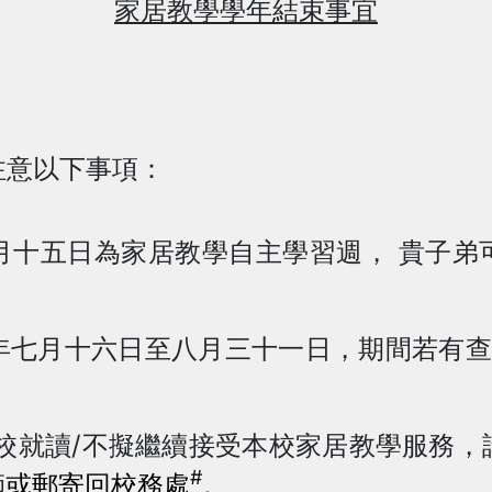
家居教學學年結束事宜
注意以下事項：
月十五日為家居教學自主學習週，
貴子弟
年七月十六日至八月三十一日，期間若有
/
校就讀
不擬繼續接受本校家居教學服務，
#
師
或
郵寄回
校務處
。