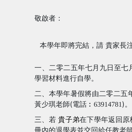
敬啟者：
本學年即將完結，請
貴家長
一、二零二五年七月九日至七
學習材料進行自學。
二、本學年暑假將由二零二五
(
)
黃少琪老師
電話︰
63914781
。
三、若
貴子弟
在下學年返回原
冊內的退學表並交回給任教老