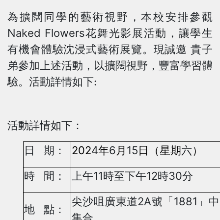
為擴闊同學的藝術視野，本校安排參觀
Naked Flowers
花舞光影展活動，讓學生
有機會體驗沈浸式藝術展覽。現誠邀 貴子
弟參加上述活動，以擴闊視野，豐富學習體
驗。活動詳情如下:
活動詳情如下：
202
4
6
15
日 期：
年
月
日（星期
六
）
11
12
30
時 間：
上午
時至下午
時
分
2A
1881
尖沙咀廣東道
號「
」中
地 點：
集合