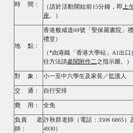
時
間：
（請於活動開始前
15
分鐘，即
上
座
。）
香港般咸道
69
號
「
聖保羅書院
」
禮堂）
地
點：
*
（
由港鐵「香港大學站」
A1
出口
往方法請
參閱附件二
之指示圖。）
對
象：
小一至中六學生及家長／監護人
交
通：
自行安排
費
用：
全免
負責 老
許秋群老師（電話：
3506 6865
）
師：
4930
）