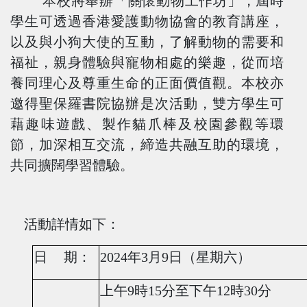
本校
將舉辦
「
關懷動物工作坊
」
，屆時
學生可
透過
香港愛護動物協會的教育講座，
以及與
小
狗
大使的
互動
，了解動物的需要
和
福祉，
親身體驗與
寵物
相處的樂趣，從而
培
養同理心
及
尊重生命
的正面價值觀
。
本校亦
邀得
聖保羅書院協辦是次活動，雙方學生可
藉趣味遊戲
、製作貓爪
棒
及校園參觀等環
節，加深相互交流，締造共融互助的環境，
共同擴闊學習體驗。
活動詳情如下：
日
期：
2024
年
3
月
9
日（星期六）
上午
9
時
15
分至下午
12
時
30
分