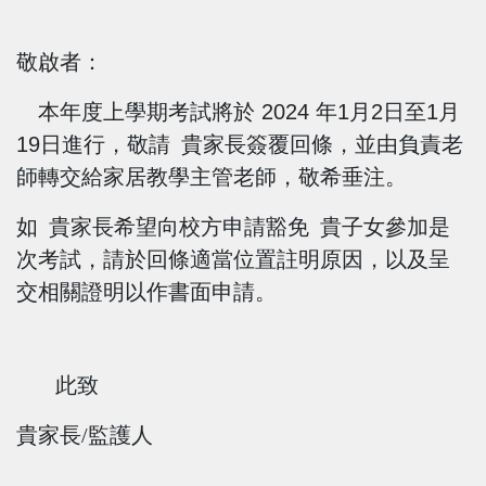
敬啟者：
本年度上學期考試將於
2024
年
1
月
2
日至
1
月
19
日進行，敬請 貴家長簽覆回條，並由負責老
師轉交給家居教學主管老師，敬希垂注。
如 貴家長希望向校方申請豁免 貴子女參加是
次考試，請於回條適當位置註明原因，以及呈
交相關證明以作書面申請。
此致
貴家長/監護人