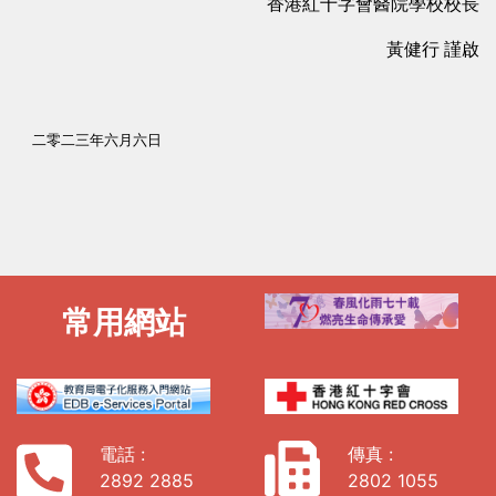
香港紅十字會醫院學校
校長
黃健行 謹啟
二零二三年六月六日
常用網站
電話 :
傳真 :
2892 2885
2802 1055