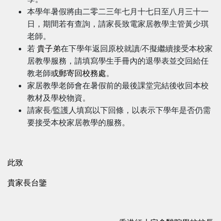
本學年暑假將由二零二三年七月十七日至八月三十一
日，期間若有查詢，請家長致電家居教學主管黃少琪
老師。
若
貴子弟
在下學年返回原校就讀
/
不擬繼續接受本校家
居教學服務，請填寫學生手冊內的退學表並交回給任
教老師
或
郵寄回校務處
。
家居教學老師會在暑假前的最後課堂完結後收回本校
教材及學校物資。
請家長
/
監護人填寫以下回條，以表示下學年是否仍需
要接受本校家居教學的服務。
此致
貴家長台鑒