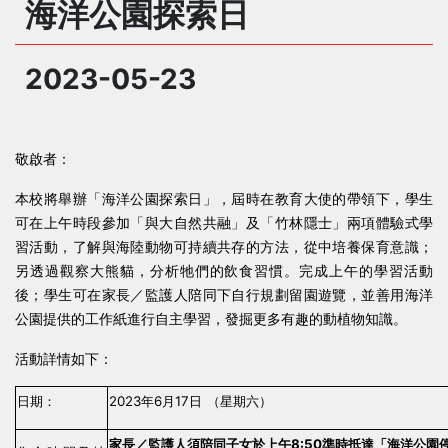
海洋公園探索日
2023-05-23
敬啟者：
本校將舉辦「海洋公園探索日」，屆時在教育大使的帶領下，學生
可在上午時段參加「與大自然共融」及「竹林隱士」兩項體驗式學
習活動，了解與海陸動物可持續共存的方法，從中培養保育意識；
另透過觀察大熊貓，分析牠們的飲食習慣。完成上午的學習活動
後；學生可在家長／監護人陪同下自行規劃留園遊覽，並善用海洋
公園提供的工作紙進行自主學習，發掘更多有趣的動植物知識。
活動詳情如下：
2023
6
17
日
期：
年
月
日
（星期六）
8:50
家長／監護人須陪同子女於上午
準時抵達「
海洋公園