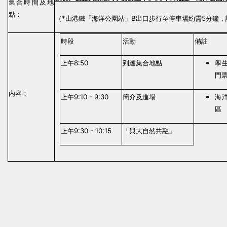
集合時間
及
地
點：
*
B
5
（
由港鐵「海洋公園站」
出口步行至
停車場約需
分鐘
，
時段
活動
備註
8:50
上午
到達集合地點
學
門
內
容：
9:10 - 9:30
上午
簡介及進場
海
區
9:30 - 10:15
上午
「與大自然共融」