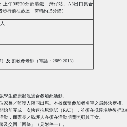
：上午
9
時
20
分於港鐵「灣仔站」
A3
出口集合
者步行前往藍屋，需時約
15
分鐘）
護人
7
）及
劉毅彥
老師（電話：
2689 2013
）
認學生健康狀況適合參加此活動。
位家長／監護人陪同出席。本校保留參加者名單之最終決定權。
開始前完成一次快速抗原測試（
RAT
），並
須在抵達場地後把
R
活動，而家長／監護人亦須在活動期間照顧其子女。
署及交回「回條」（見附件一）。