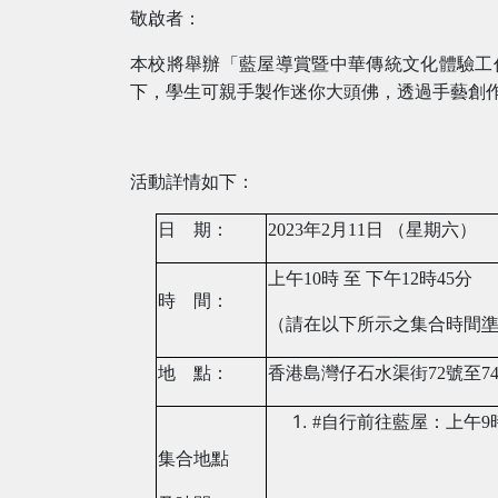
敬啟者：
本校將舉辦「藍屋導賞暨中華傳統文化體驗工
下，學生可親手製作迷你大頭佛，透過手藝創
活動詳情如下：
日
期：
2023
年
2
月
11
日
（星期六）
上午
10
時
至
下午
12
時
45
分
時
間：
（請在以下所示之集合時間
地
點：
香港島灣仔石水渠街
72
號至
7
#
自行前往藍屋：上午
9
集合地點