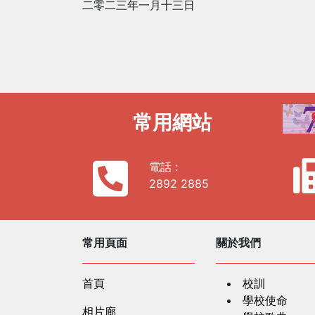
二零二
三
年
一
月十
三
日
常用網站
電話 :
2892 2885
常用頁面
關於我們
首頁
校訓
學校使命
相片廊