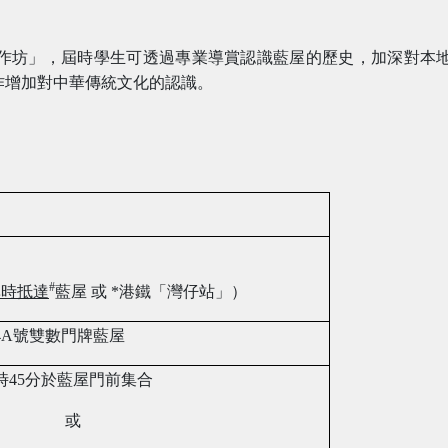
作坊」，屆時學生可透過專業導賞認識藍屋的歷史，加深對本
作增加對中華傳統文化的認識。
#
準時抵達
藍屋
或
*
港鐵「灣仔站」）
4A
號雙數門牌藍屋
時
45
分於藍屋門前集合
或