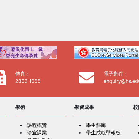
傳真 :
電子郵件 :
2802 1055
enquiry@hs.ed
學術
學習成果
校
課程概覽
學生藝廊
珍宜課業
學生成就壁報板