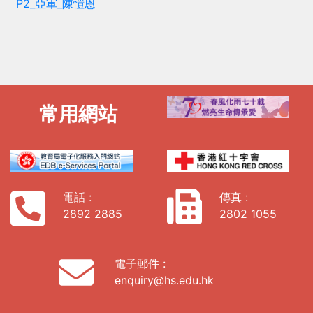
P2_亞軍_陳愷恩
常用網站
電話 :
傳真 :
2892 2885
2802 1055
電子郵件 :
enquiry@hs.edu.hk