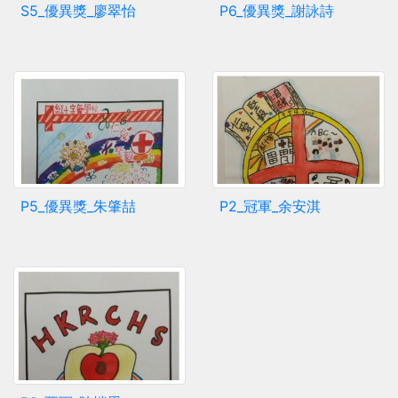
S5_優異獎_廖翠怡
P6_優異獎_謝詠詩
P5_優異獎_朱肇喆
P2_冠軍_余安淇