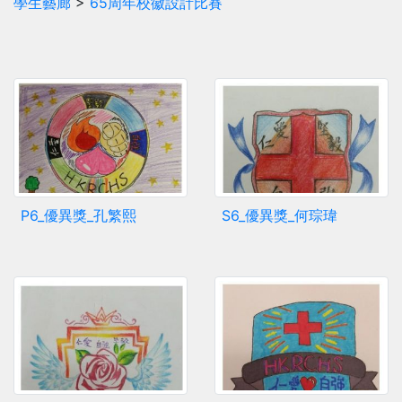
學生藝廊
>
65周年校徽設計比賽
P6_優異獎_孔繁熙
S6_優異獎_何琮瑋