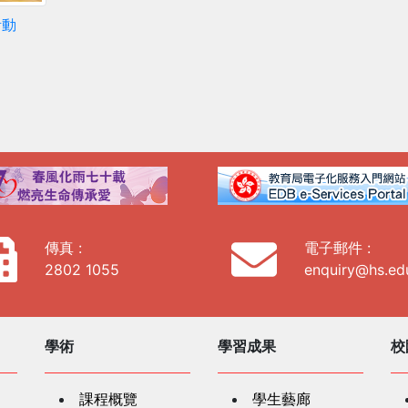
活動
傳真 :
電子郵件 :
2802 1055
enquiry@hs.ed
學術
學習成果
校
課程概覽
學生藝廊