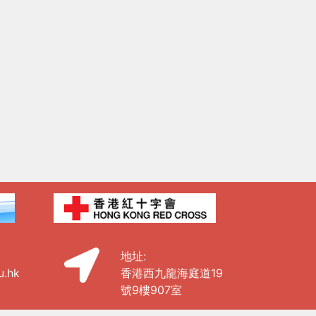
地址:
u.hk
香港西九龍海庭道19
號9樓907室