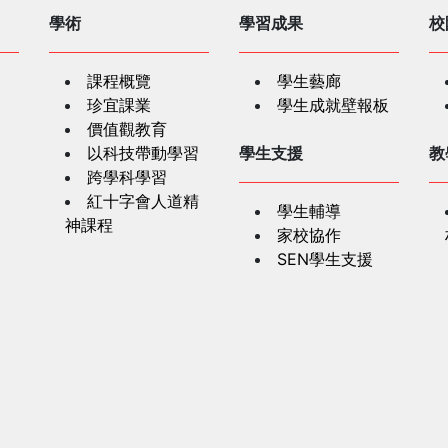
學術
學習成果
校
課程概覽
學生藝廊
珍宜課業
學生成就壁報板
價值觀教育
以科技帶動學習
學生支援
教
跨學科學習
紅十字會人道精
學生輔導
神課程
家校協作
SEN學生支援
學生奬項
家
精神健康及特殊
教育網上資訊
生涯規劃資源