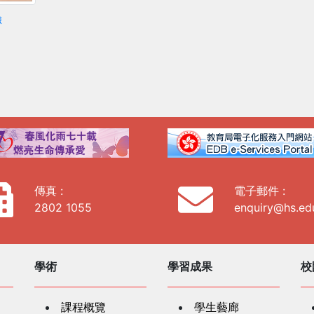
驗
傳真 :
電子郵件 :
2802 1055
enquiry@hs.ed
學術
學習成果
校
課程概覽
學生藝廊