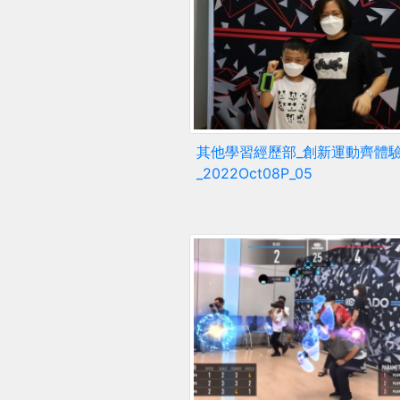
其他學習經歷部_創新運動齊體
_2022Oct08P_05