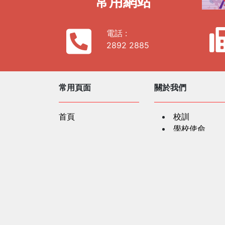
常用網站
電話 :
2892 2885
常用頁面
關於我們
首頁
校訓
學校使命
相片廊
學校歌曲
學校簡史
社區及公共關係
學校資料
聯繫我們
服務單位
法團校董會
行政架構
教學團隊