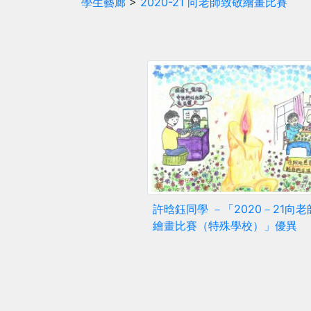
學生藝廊
>
2020-21 向老師致敬繪畫比賽
許晗鈺同學 －「2020－21向
繪畫比賽（特殊學校）」優異