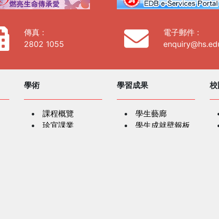
傳真 :
電子郵件 :
2802 1055
enquiry@hs.ed
學術
學習成果
校
課程概覽
學生藝廊
珍宜課業
學生成就壁報板
價值觀教育
以科技帶動學習
學生支援
教
跨學科學習
紅十字會人道精
學生輔導
神課程
家校協作
SEN學生支援
學生奬項
家