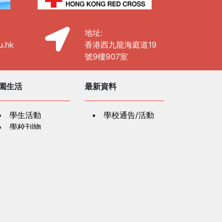
地址:
u.hk
香港西九龍海庭道19
號9樓907室
園生活
最新資料
學生活動
學校通告/活動
學校刊物
社區及公共關係
學資源
社區及公共關係
紅十字會人道教
「認識及支援有
材
精神健康需要學童」
教師發展講座
長資訊