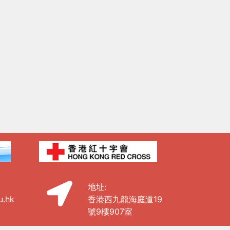
地址:
u.hk
香港西九龍海庭道19
號9樓907室