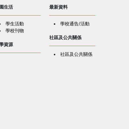
園生活
最新資料
學生活動
學校通告/活動
學校刊物
社區及公共關係
學資源
社區及公共關係
紅十字會人道教
「認識及支援有
材
精神健康需要學童」
教師發展講座
長資訊
家長資訊