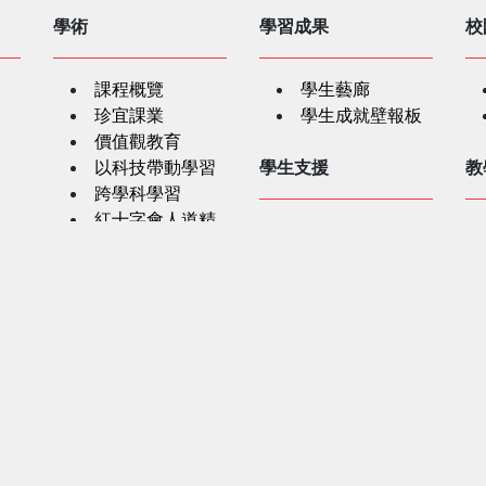
學術
學習成果
校
課程概覽
學生藝廊
珍宜課業
學生成就壁報板
價值觀教育
以科技帶動學習
學生支援
教
跨學科學習
紅十字會人道精
學生輔導
神課程
家校協作
SEN學生支援
學生奬項
家
精神健康及特殊
教育網上資訊
生涯規劃資源