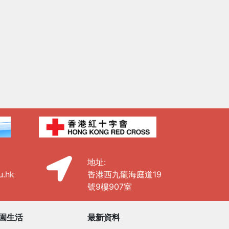
地址:
u.hk
香港西九龍海庭道19
號9樓907室
園生活
最新資料