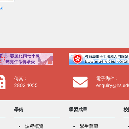
作坊
傳真 :
電子郵件 :
2802 1055
enquiry@hs.ed
學術
學習成果
校
課程概覽
學生藝廊